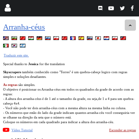
Arranha-céus
Traduzir este site.
Special thanks to
Jessica
for the translation
Skyscrapers
também conhecido como "Torres" é um quebra-cabeçe logico com regras
simples e soluções desafiantes.
As regras
são simples.
O objetivo é posicionar os Arranha-céus em todos os quadrados da grade de acordo com as
regras:
- A altura dos arranha-céus é de 1 até o tamanho da grade, ou seja,de 1 a 4 para um quebra-
cabeça 4x4.
- Você não pode ter dois arranha-céus com a mesma altura na mesma linha ou coluna.
- Os números que estão do lado da grade indicam quantos arranha-céu você conseguiria ver
se olhasse na direção da seta que o número está.
Coloque os números em cada quadrado para indicar a altura dos arranha-céu.
Vídeo Tutorial
Esconder as regras