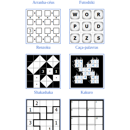
Arranha-céus
Futoshiki
Renzoku
Caça-palavras
Shakashaka
Kakuro